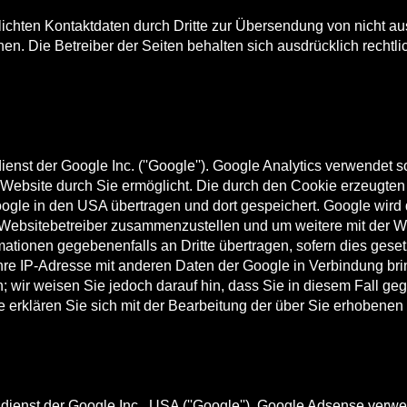
ichten Kontaktdaten durch Dritte zur Übersendung von nicht a
hen. Die Betreiber der Seiten behalten sich ausdrücklich rechtl
st der Google Inc. (''Google''). Google Analytics verwendet sog
Website durch Sie ermöglicht. Die durch den Cookie erzeugten
Google in den USA übertragen und dort gespeichert. Google wir
e Websitebetreiber zusammenzustellen und um weitere mit der 
ationen gegebenenfalls an Dritte übertragen, sofern dies geset
Ihre IP-Adresse mit anderen Daten der Google in Verbindung bri
 wir weisen Sie jedoch darauf hin, dass Sie in diesem Fall geg
 erklären Sie sich mit der Bearbeitung der über Sie erhobenen
nst der Google Inc., USA (''Google''). Google Adsense verwende