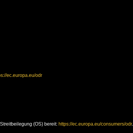
ps://ec.europa.eu/odr
Streitbeilegung (OS) bereit:
https://ec.europa.eu/consumers/odr
.